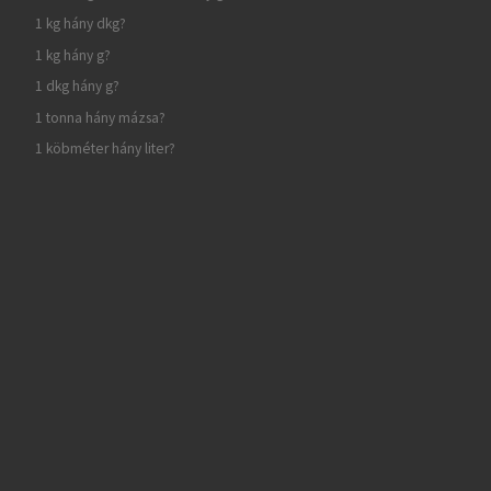
1 kg hány dkg?
1 kg hány g?
1 dkg hány g?
1 tonna hány mázsa?
1 köbméter hány liter?