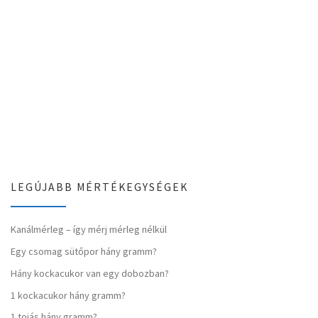
LEGÚJABB MÉRTÉKEGYSÉGEK
Kanálmérleg – így mérj mérleg nélkül
Egy csomag sütőpor hány gramm?
Hány kockacukor van egy dobozban?
1 kockacukor hány gramm?
1 tojás hány gramm?