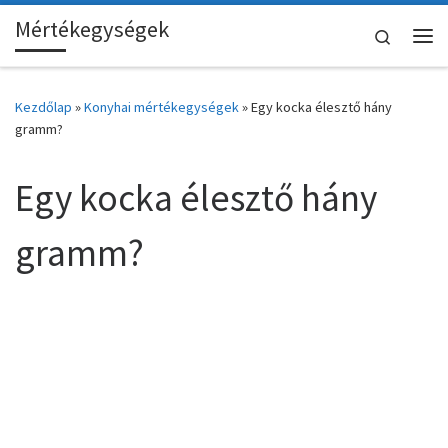
Mértékegységek
Skip to content
Search
Me
Kezdőlap
»
Konyhai mértékegységek
»
Egy kocka élesztő hány
gramm?
Egy kocka élesztő hány
gramm?