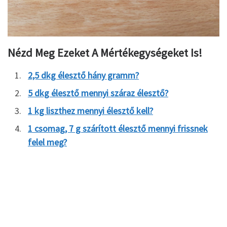
Nézd Meg Ezeket A Mértékegységeket Is!
2,5 dkg élesztő hány gramm?
5 dkg élesztő mennyi száraz élesztő?
1 kg liszthez mennyi élesztő kell?
1 csomag, 7 g szárított élesztő mennyi frissnek
felel meg?