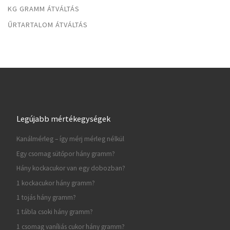
KG GRAMM ÁTVÁLTÁS
ŰRTARTALOM ÁTVÁLTÁS
Legújabb mértékegységek
Kanálmérleg – így mérj mérleg nélkül
Egy csomag sütőpor hány gramm?
Hány kockacukor van egy dobozban?
1 kockacukor hány gramm?
1 tojás hány gramm?
1 tábla csoki hány gramm?
1 csomag vaníliás cukor hány gramm?