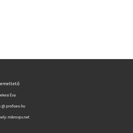
emeltető
ekesi Éva
 @ profiseo.hu
hely: mikrovps.net