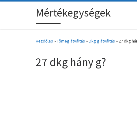
Skip to content
Mértékegységek
Kezdőlap
»
Tömeg átváltás
»
Dkg g átváltás
»
27 dkg há
27 dkg hány g?