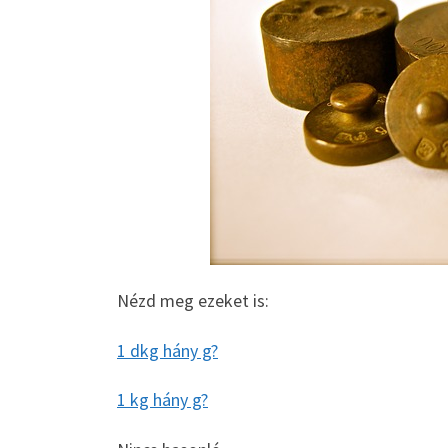
Nézd meg ezeket is:
1 dkg hány g?
1 kg hány g?