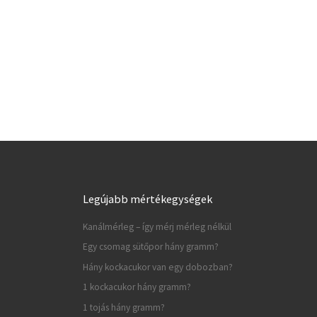
Legújabb mértékegységek
Kanálmérleg – így mérj mérleg nélkül
Egy csomag sütőpor hány gramm?
Hány kockacukor van egy dobozban?
1 kockacukor hány gramm?
1 tojás hány gramm?