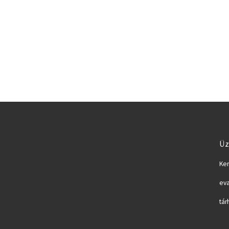
Üz
Ker
eva
tár