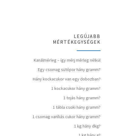
LEGÚJABB
MÉRTÉKEGYSÉGEK
Kanálmérleg – így mérj mérleg nélkül
Egy csomag sütőpor hány gramm?
Hány kockacukor van egy dobozban?
1 kockacukor hány gramm?
1 tojás hány gramm?
1 tábla csoki hány gramm?
1 csomag vaníliás cukor hány gramm?
1 kg hány dkg?
1 kg hány g?