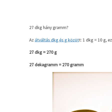
27 dkg hány gramm?
Az
átváltás dkg és g közöt
t: 1 dkg = 10 g, e
27 dkg = 270 g
27 dekagramm = 270 gramm