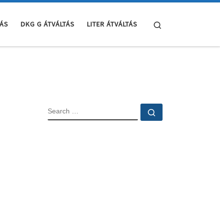
Search
TÁS
DKG G ÁTVÁLTÁS
LITER ÁTVÁLTÁS
SEARCH
Search …