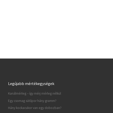
Legújabb mértékegységek
Kanálmérleg – így mérj mérleg nélkül
Egy csomag sütőpor hány gramm?
Hány kockacukor van egy dobozban?