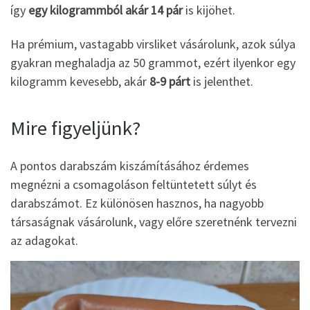
így
egy kilogrammból akár 14 pár
is kijöhet.
Ha prémium, vastagabb virsliket vásárolunk, azok súlya
gyakran meghaladja az 50 grammot, ezért ilyenkor egy
kilogramm kevesebb, akár
8-9 párt
is jelenthet.
Mire figyeljünk?
A pontos darabszám kiszámításához érdemes
megnézni a csomagoláson feltüntetett súlyt és
darabszámot. Ez különösen hasznos, ha nagyobb
társaságnak vásárolunk, vagy előre szeretnénk tervezni
az adagokat.