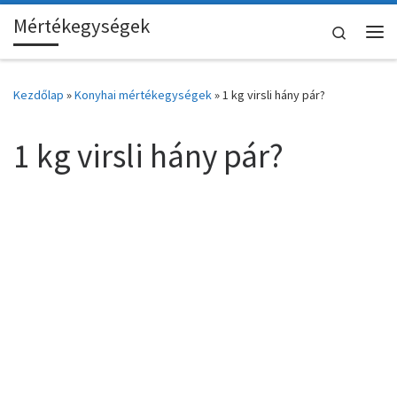
Mértékegységek
Skip to content
Search
Me
Kezdőlap
»
Konyhai mértékegységek
»
1 kg virsli hány pár?
1 kg virsli hány pár?