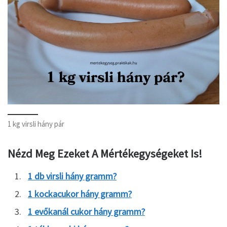
1 kg virsli hány pár
Nézd Meg Ezeket A Mértékegységeket Is!
1 db virsli hány gramm?
1 kockacukor hány gramm?
1 evőkanál cukor hány gramm?