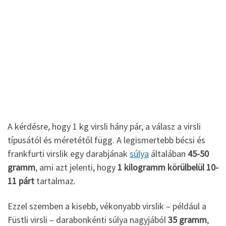
A kérdésre, hogy 1 kg virsli hány pár, a válasz a virsli
típusától és méretétől függ. A legismertebb bécsi és
frankfurti virslik egy darabjának
súlya
általában
45-50
gramm
, ami azt jelenti, hogy
1 kilogramm körülbelül 10-
11 párt
tartalmaz.
Ezzel szemben a kisebb, vékonyabb virslik – például a
Füstli virsli – darabonkénti súlya nagyjából
35 gramm
,