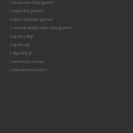
1 kockacukor hány gramm?
1 tojás hány gramm?
1 tábla csoki hány gramm?
1 csomag vaníliás cukor hány gramm?
1 kg hány dkg?
1 kg hány g?
1 dkg hány g?
1 tonna hány mázsa?
1 köbméter hány liter?