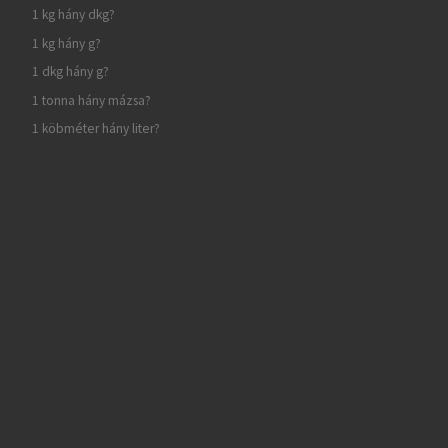
1 kg hány dkg?
1 kg hány g?
1 dkg hány g?
1 tonna hány mázsa?
1 köbméter hány liter?