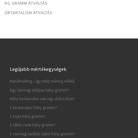
KG GRAMM ÁTVÁLTÁS
ŰRTARTALOM ÁTVÁLTÁS
Legújabb mértékegységek
Kanálmérleg – így mérj mérleg nélkül
Egy csomag sütőpor hány gramm?
Hány kockacukor van egy dobozban?
1 kockacukor hány gramm?
1 tojás hány gramm?
1 tábla csoki hány gramm?
1 csomag vaníliás cukor hány gramm?