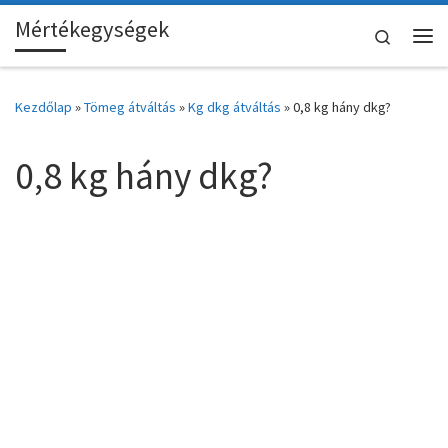
Mértékegységek
Skip to content
Search
Me
Kezdőlap
»
Tömeg átváltás
»
Kg dkg átváltás
»
0,8 kg hány dkg?
0,8 kg hány dkg?